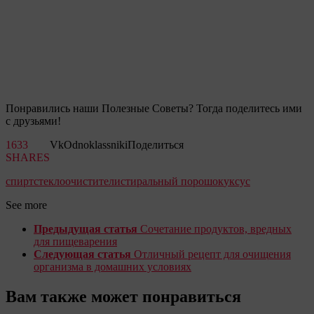
Понравились наши Полезные Советы? Тогда поделитесь ими
с друзьями!
1633
Vk
Odnoklassniki
Поделиться
SHARES
спирт
стеклоочистители
стиральный порошок
уксус
See more
Предыдущая статья
Сочетание продуктов, вредных
для пищеварения
Следующая статья
Отличный рецепт для очищения
организма в домашних условиях
Вам также может понравиться