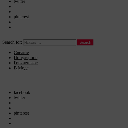
twitter
googleplus
instagram
pinterest
vine
youtube
Search
Search for:
Search
Свежие
Популярное
Горяченькое
В Моде
Menu
Follow us
facebook
twitter
googleplus
instagram
pinterest
vine
youtube