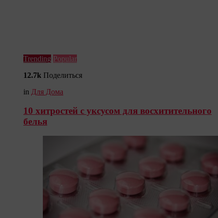
Trending
Popular
12.7k
Поделиться
in
Для Дома
10 хитростей с уксусом для восхитительного
белья