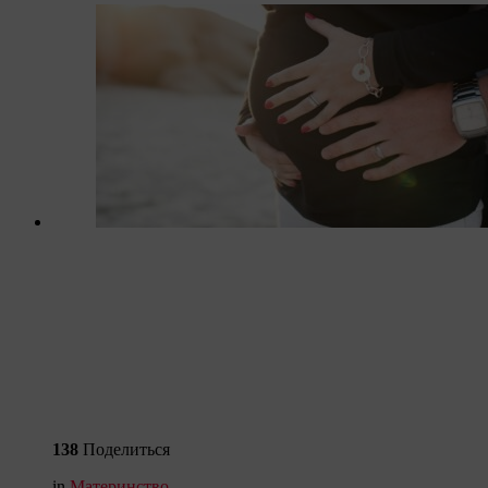
138
Поделиться
in
Материнство