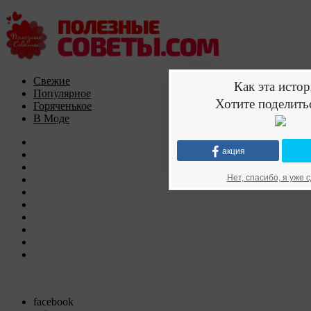
Свежие
Как эта истор
Популярное
Хотите поделить
Горяченькое
В Моде
Главная
акция
Здоровье
Красота
Нет, спасибо, я уже 
Похудеть
Материнство
Кулинария
Для Дома
Животные
Своими Руками
Другое
Follow us
facebook