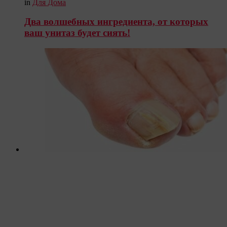
in
Для Дома
Два волшебных ингредиента, от которых
ваш унитаз будет сиять!