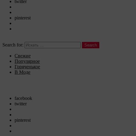
twitter
googleplus
instagram
pinterest
vine
youtube
Search
Search for:
Search
Свежие
Популярное
Горяченькое
В Моде
Menu
Follow us
facebook
twitter
googleplus
instagram
pinterest
vine
youtube