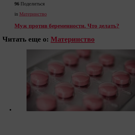
96
Поделиться
in
Материнство
Муж против беременности. Что делать?
Читать еще о:
Материнство