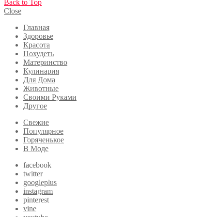
Back to Top
Close
Главная
Здоровье
Красота
Похудеть
Материнство
Кулинария
Для Дома
Животные
Своими Руками
Другое
Свежие
Популярное
Горяченькое
В Моде
facebook
twitter
googleplus
instagram
pinterest
vine