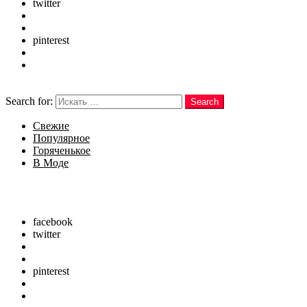
twitter
googleplus
instagram
pinterest
vine
youtube
Search
Search for:
Search
Свежие
Популярное
Горяченькое
В Моде
Menu
Follow us
facebook
twitter
googleplus
instagram
pinterest
vine
youtube