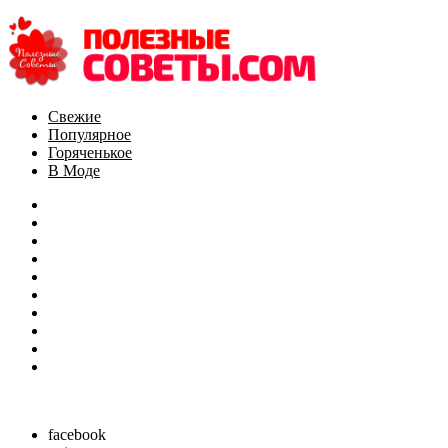
Свежие
Популярное
Горяченькое
В Моде
Главная
Здоровье
Красота
Похудеть
Материнство
Кулинария
Для Дома
Животные
Своими Руками
Другое
Follow us
facebook