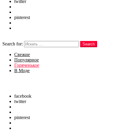
twitter
googleplus
instagram
pinterest
vine
youtube
Search
Search for:
Search
Свежие
Популярное
Горяченькое
В Моде
Menu
Follow us
facebook
twitter
googleplus
instagram
pinterest
vine
youtube