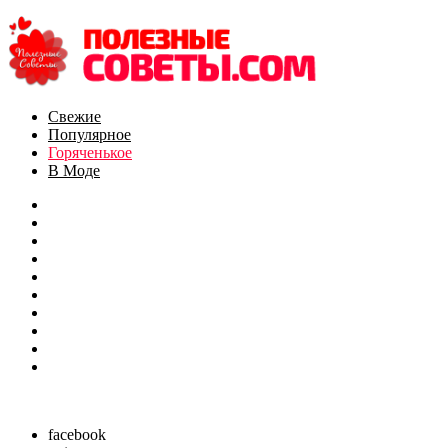
Свежие
Популярное
Горяченькое
В Моде
Главная
Здоровье
Красота
Похудеть
Материнство
Кулинария
Для Дома
Животные
Своими Руками
Другое
Follow us
facebook